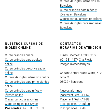
Cursos de inglés intensivos en
Barcelona
Curso de inglés para niños y
jóvenes en Barcelona
Clases particulares en Barcelona
Cursos de ingles para empresas
Barcelona
NUESTROS CURSOS DE
CONTACTOS
INGLES ONLINE
HORARIOS DE ATENCIÓN
Curso de inglés online
Lunes - Viernes: 16:00 - 21:20
Curso de inglés para adultos
601 531 457
/
Cita Previa
online
info@bravoacademy.es
Curso de inglés de conversación
online
C/ Sant Antoni Maria Claret, 502 -
Cursos de inglés intensivos online
Local 3
Curso de inglés para principiantes
08027 - Barcelona
online
Curso de inglés para niños y
Nuevos alumnos
jóvenes online
Placement Test - A1-A2
Clases particulares online
Placement Test - A1-B2
Clase de inglés por Skype
Inscripciones - Adultos
Por niveles:
A2
-
B1
-
B2
-
C1
Inscripciones - Kids